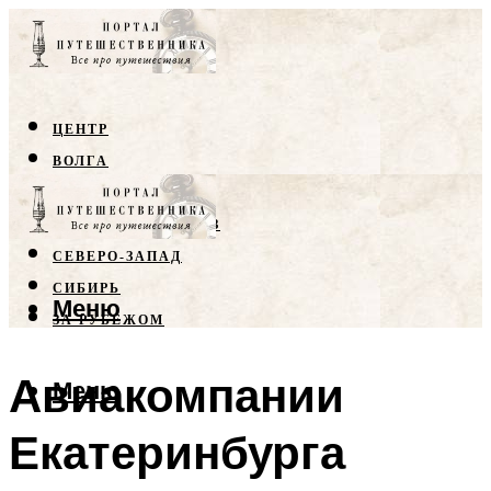
ЦЕНТР
ВОЛГА
КРЫМ
СЕВЕРНЫЙ КАВКАЗ
СЕВЕРО-ЗАПАД
СИБИРЬ
Меню
ЗА РУБЕЖОМ
Авиакомпании
Меню
Екатеринбурга