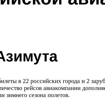
Азимута
илеты в 22 российских города и 2 зар
оличество рейсов авиакомпании дополн
ли зимнего сезона полетов.