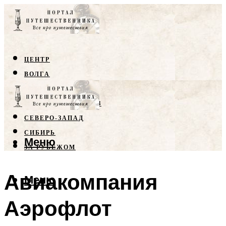
ЦЕНТР
ВОЛГА
КРЫМ
СЕВЕРНЫЙ КАВКАЗ
СЕВЕРО-ЗАПАД
СИБИРЬ
Меню
ЗА РУБЕЖОМ
Авиакомпания
Меню
Аэрофлот