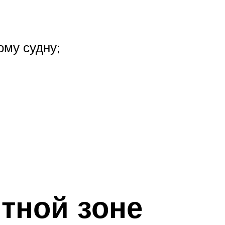
ому судну;
итной зоне