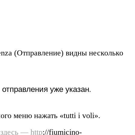
tenza (Отправление) видны несколько
т отправления уже указан.
о меню нажать «tutti i voli».
здесь — http
://fiumicino-