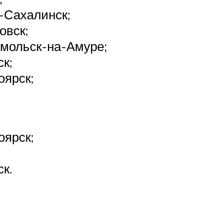
Сахалинск;
овск;
мольск-на-Амуре;
ск;
оярск;
оярск;
ск.