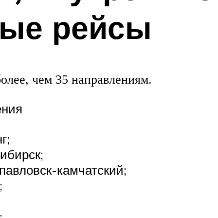
ые рейсы
олее, чем 35 направлениям.
ения
г;
ибирск;
павловск-камчатский;
;
;