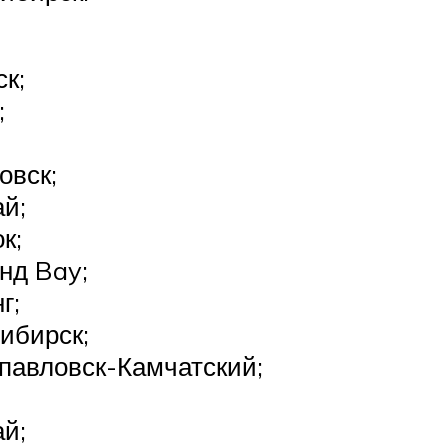
ск;
;
овск;
й;
к;
нд Bay;
г;
ибирск;
павловск-Камчатский;
й;