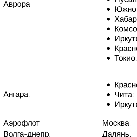
Аврора
Южно-
Хабар
Комсо
Иркут
Красн
Токио.
Красн
Ангара.
Чита;
Иркут
Аэрофлот
Москва.
Волга-днепр.
Далянь.