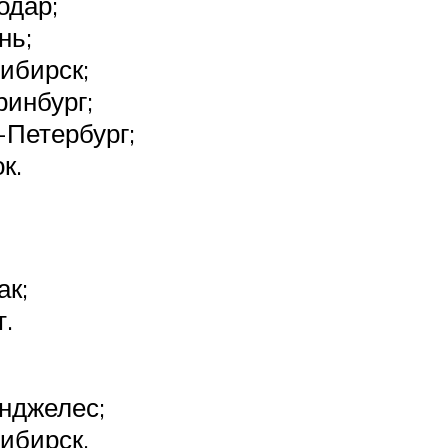
одар;
нь;
ибирск;
ринбург;
-Петербург;
к.
ак;
т.
нджелес;
ибирск.