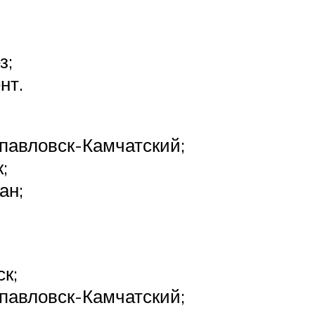
з;
нт.
павловск-Камчатский;
;
ан;
ск;
павловск-Камчатский;