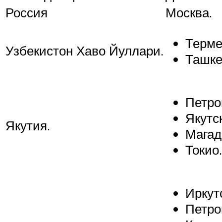
Россия
Москва.
Терме
Узбекистон Хаво Йуллари.
Ташке
Петро
Якутск
Якутия.
Магад
Токио.
Иркут
Петро