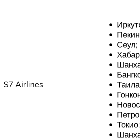
Иркут
Пекин
Сеул;
Хабар
Шанха
Бангко
S7 Airlines
Таила
Гонкон
Новос
Петро
Токио;
Шанха