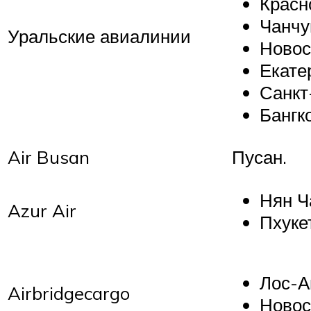
Красн
Чанчу
Уральские авиалинии
Новос
Екате
Санкт
Бангко
Air Busan
Пусан.
Нян Ч
Azur Air
Пхуке
Лос-А
Airbridgecargo
Новос