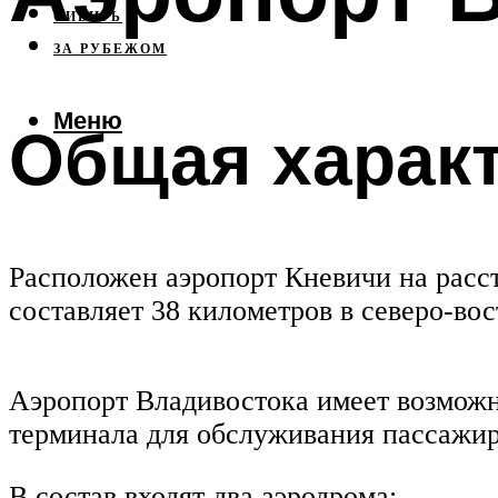
СИБИРЬ
ЗА РУБЕЖОМ
Меню
Общая харак
Расположен аэропорт Кневичи на расс
составляет 38 километров в северо-во
Аэропорт Владивостока имеет возможн
терминала для обслуживания пассажир
В состав входят два аэродрома: