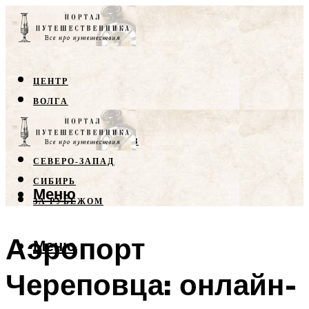
ЦЕНТР
ВОЛГА
КРЫМ
СЕВЕРНЫЙ КАВКАЗ
СЕВЕРО-ЗАПАД
СИБИРЬ
Меню
ЗА РУБЕЖОМ
Аэропорт
Меню
Череповца: онлайн-