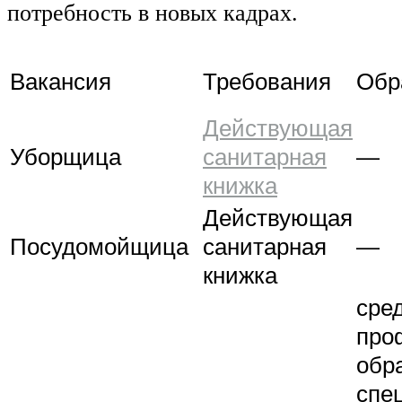
потребность в новых кадрах.
Вакансия
Требования
Обр
Действующая
Уборщица
санитарная
—
книжка
Действующая
Посудомойщица
санитарная
—
книжка
сре
про
обр
спе