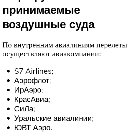
принимаемые
воздушные суда
По внутренним авиалиниям перелеты
осуществляют авиакомпании:
S7 Airlines;
Аэрофлот;
ИрАэро;
КрасАвиа;
СиЛа;
Уральские авиалинии;
ЮВТ Аэро.