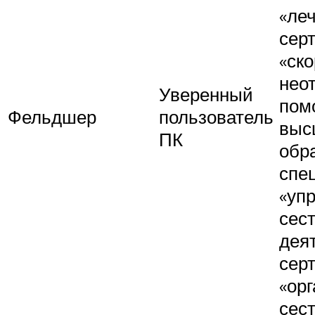
«леч
сер
«ск
нео
Уверенный
пом
Фельдшер
пользователь
выс
ПК
обр
спе
«уп
сес
дея
сер
«ор
сес