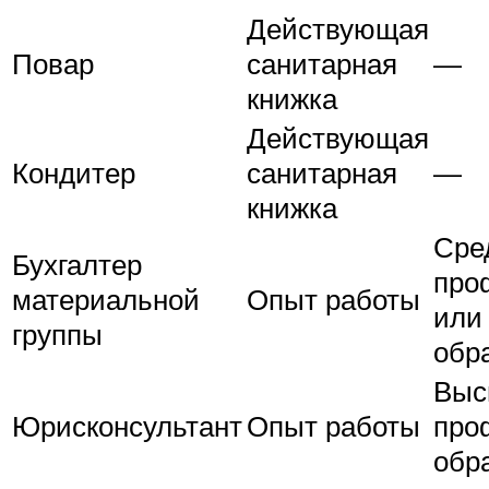
Действующая
Повар
санитарная
—
книжка
Действующая
Кондитер
санитарная
—
книжка
Сре
Бухгалтер
про
материальной
Опыт работы
или
группы
обр
Выс
Юрисконсультант
Опыт работы
про
обр