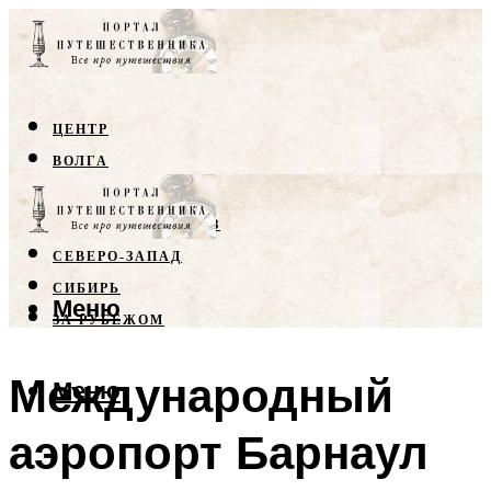
ЦЕНТР
ВОЛГА
КРЫМ
СЕВЕРНЫЙ КАВКАЗ
СЕВЕРО-ЗАПАД
СИБИРЬ
Меню
ЗА РУБЕЖОМ
Международный
Меню
аэропорт Барнаул