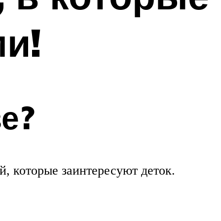
и!
зе?
й, которые заинтересуют деток.