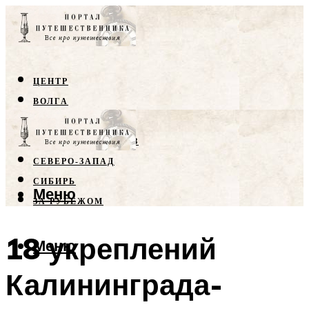
ЦЕНТР
ВОЛГА
КРЫМ
СЕВЕРНЫЙ КАВКАЗ
СЕВЕРО-ЗАПАД
СИБИРЬ
Меню
ЗА РУБЕЖОМ
18 укреплений
Меню
Калининграда-